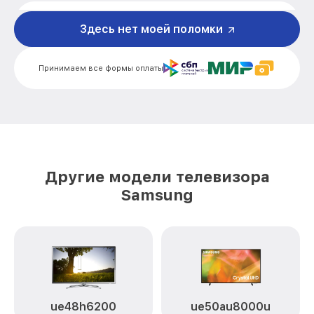
Замена кнопок управления UE55ES6100
от 1200₽
Samsung
Здесь нет моей поломки
Замена конденсатора UE55ES6100
от 1600₽
Samsung
Принимаем все формы оплаты
Замена платы обработки видеосигнала
от 1800₽
UE55ES6100 Samsung
Замена предохранителя UE55ES6100
от 1500₽
Samsung
Замена резистора UE55ES6100 Samsung
от 1500₽
Другие модели телевизора
Samsung
Замена сигнальной платы UE55ES6100
от 1300₽
Samsung
Прошивка / разблокировка UE55ES6100
от 900₽
Samsung
Замена контроллера питания
(мультиконтроллера) UE55ES6100
от 2100₽
Samsung
ue48h6200
ue50au8000u