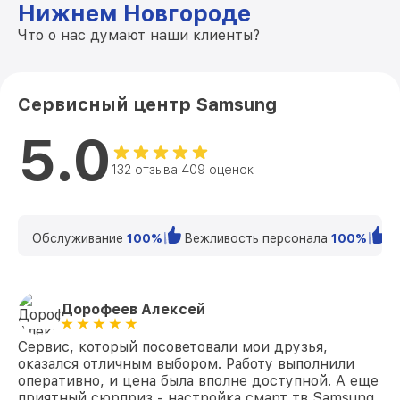
порта) UE55ES6100 Samsung
Нижнем Новгороде
Что о нас думают наши клиенты?
Замена USB порта UE55ES6100 Samsung
от 1200₽
Замена аудиоразъема UE55ES6100
от 1400₽
Samsung
Сервисный центр Samsung
Замена кнопки включения UE55ES6100
от 1200₽
5.0
Samsung
132 отзыва 409 оценок
Замена шлейфа матрицы UE55ES6100
от 1500₽
Samsung
Замена корпуса UE55ES6100 Samsung
от 1400₽
Обслуживание
100%
Вежливость персонала
100%
К
Замена трансформаторов подсветки
от 1800₽
UE55ES6100 Samsung
Дорофеев Алексей
Сервис, который посоветовали мои друзья,
оказался отличным выбором. Работу выполнили
оперативно, и цена была вполне доступной. А еще
приятный сюрприз - настройка смарт тв Samsung.