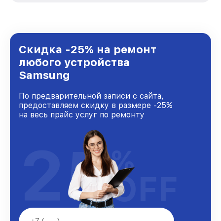
стремимся к тому, чтобы каждый клиент был
удовлетворен скоростью и качеством
предоставляемых услуг. Наша цель — стать
лучшим сервисным центром Samsung в
городе Нижнем Новгороде, постоянно
Скидка -25% на ремонт
повышая уровень доверия и лояльности
любого устройства
наших клиентов.
Samsung
По предварительной записи с сайта,
предоставляем скидку в размере -25%
на весь прайс услуг по ремонту
25
%
OFF