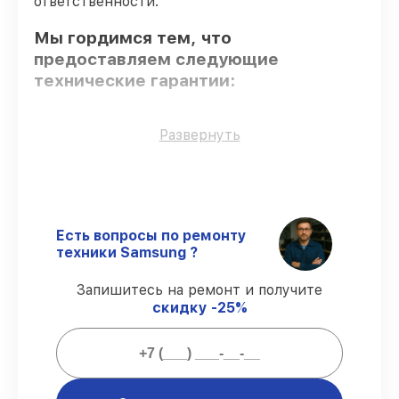
ответственности.
Мы гордимся тем, что
предоставляем следующие
технические гарантии:
Оригинальные детали
– гарантируем
Развернуть
использование фирменных запчастей для
восстановления.
Сертифицированные инженеры
–
проверенные специалисты с опытом и
сертификацией.
Есть вопросы по ремонту
Соблюдение сроков сервиса
–
техники Samsung ?
гарантируем завершение работ без
задержек.
Запишитесь на ремонт и получите
Гарантийное обслуживание
–
скидку -25%
предоставляем официальное
гарантийное сопровождение после
сервиса.
Мы гарантируем: