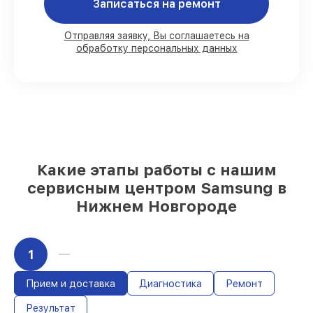
Записаться на ремонт
80%
работ в присутствии заказчика
Отправляя заявку, Вы соглашаетесь на
обработку персональных данных
90%
комплектующих для телевизоров на
складе или быстро поставляются
Подбор оригинальных комплектующих
и надежных реплик с возможностью
выбрать
– с учётом всех запросов
85%
работ быстро и без задержек, если
мастер приступает к обслуживанию
сразу
Какие этапы работы с нашим
сервисным центром Samsung в
Нижнем Новгороде
1
Прием и доставка
Диагностика
Ремонт
Результат