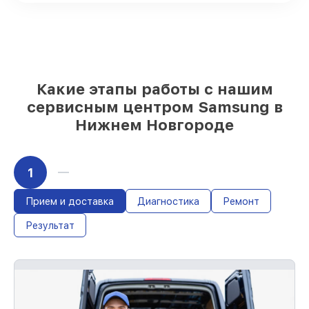
качественные реплики на ваш выбор
–
под любые финансовые возможности
85%
работ за 1–2 часа, если мастер
приступает к обслуживанию сразу
Какие этапы работы с нашим
сервисным центром Samsung в
Нижнем Новгороде
1
Прием и доставка
Диагностика
Ремонт
Результат