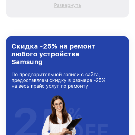
качественный и доступный ремонт для
Развернуть
каждого пользователя продукции Samsung,
вне зависимости от сложности поломки. Мы
стремимся к тому, чтобы каждый клиент был
удовлетворен скоростью и качеством
предоставляемых услуг. Наша цель — стать
лучшим сервисным центром Samsung в
городе Нижнем Новгороде, постоянно
Скидка -25% на ремонт
повышая уровень доверия и лояльности
любого устройства
наших клиентов.
Samsung
По предварительной записи с сайта,
предоставляем скидку в размере -25%
на весь прайс услуг по ремонту
25
%
OFF