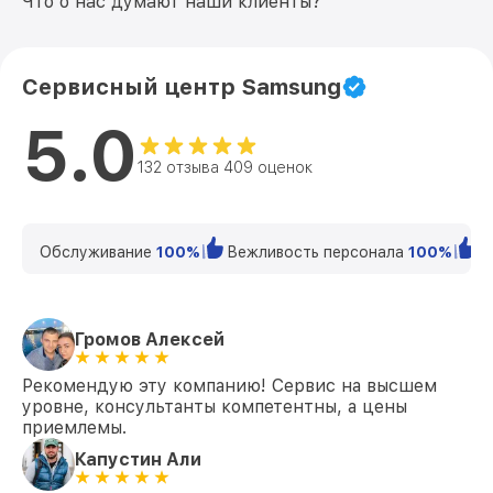
Что о нас думают наши клиенты?
Сервисный центр Samsung
5.0
132 отзыва 409 оценок
Обслуживание
100%
Вежливость персонала
100%
К
Громов Алексей
Рекомендую эту компанию! Сервис на высшем
уровне, консультанты компетентны, а цены
приемлемы.
Капустин Али