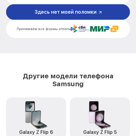
Ремонт корпусных элементов Galaxy
Здесь нет моей поломки
от 800₽
S20 Samsung
Ремонт сим лотка Galaxy S20 Samsung
от 600₽
Принимаем все формы оплаты
Ремонт GPS-модуля Galaxy S20
от 500₽
Samsung
Замена материнской платы Galaxy S20
от 1200₽
Samsung
Комплексная чистка Galaxy S20
от 900₽
Другие модели телефона
Samsung
Samsung
Замена корпуса Galaxy S20 Samsung
от 1000₽
Замена кнопки включения Galaxy S20
от 1990₽
Samsung
Замена камеры Galaxy S20 Samsung
от 550₽
Замена USB порта Galaxy S20 Samsung
от 500₽
Galaxy Z Flip 6
Galaxy Z Flip 5