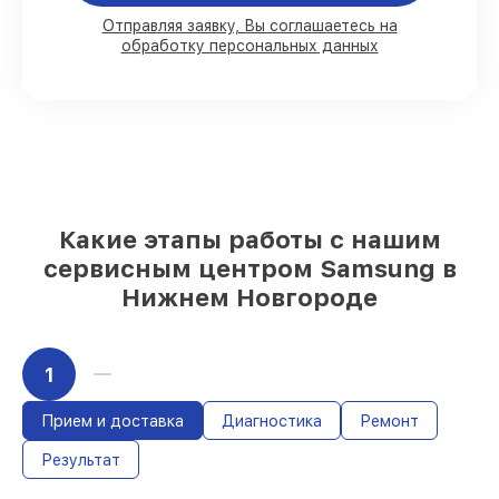
Отправляя заявку, Вы соглашаетесь на
обработку персональных данных
80%
работ в присутствии заказчика
90%
комплектующих для телефонов на
складе или доступны для быстрой
доставки
Оригинальные запчасти и
качественные реплики на ваш выбор
–
с учётом всех запросов
85%
работ быстро и без задержек, при
условии, что починка началась сразу
Какие этапы работы с нашим
сервисным центром Samsung в
Нижнем Новгороде
1
Прием и доставка
Диагностика
Ремонт
Результат