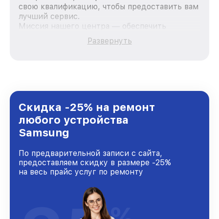
свою квалификацию, чтобы предоставить вам
лучший сервис.
Миссия нашего центра — обеспечить
качественный и доступный ремонт для
Развернуть
каждого пользователя продукции Samsung,
вне зависимости от сложности поломки. Мы
стремимся к тому, чтобы каждый клиент был
удовлетворен скоростью и качеством
предоставляемых услуг. Наша цель — стать
лучшим сервисным центром Samsung в
городе Нижнем Новгороде, постоянно
Скидка -25% на ремонт
повышая уровень доверия и лояльности
любого устройства
наших клиентов.
Samsung
По предварительной записи с сайта,
предоставляем скидку в размере -25%
на весь прайс услуг по ремонту
%