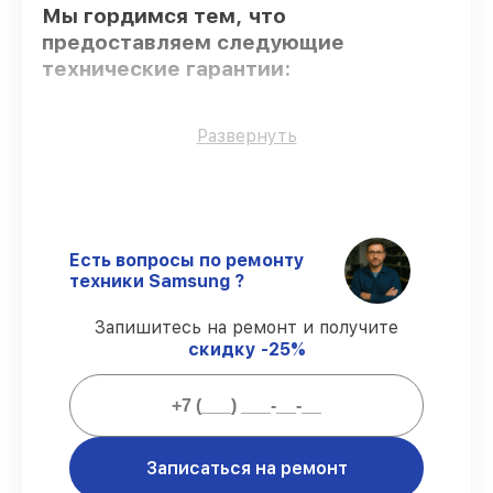
Мы гордимся тем, что
предоставляем следующие
технические гарантии:
Оригинальные детали
– для всех видов
Развернуть
обслуживания применяются
исключительно оригинальные детали.
Квалифицированные специалисты
–
все работники проходят обязательное
обучение и ежегодную аттестацию, что
Есть вопросы по ремонту
подтверждает их уровень мастерства.
техники Samsung ?
Выполнение работ вовремя
– починка
телефона Galaxy S20 выполняется строго
Запишитесь на ремонт и получите
в оговоренные сроки.
скидку -25%
Гарантийное обслуживание
–
предоставляем официальное
гарантийное сопровождение после
сервиса.
Записаться на ремонт
Мы гарантируем: