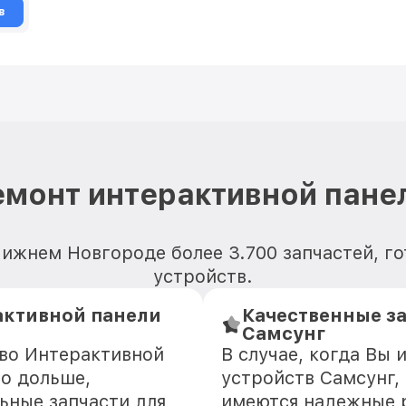
в
емонт интерактивной пане
ижнем Новгороде более 3.700 запчастей, г
устройств.
активной панели
Качественные з
Самсунг
тво Интерактивной
В случае, когда Вы
о дольше,
устройств Самсунг,
ьные запчасти для
имеются надежные 